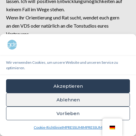
lassen. Ich will positiven Entwicklungsmöglichkeiten auf
keinem Fall im Wege stehen.
Wenn ihr Orientierung und Rat sucht, wendet euch gern
an den VDS oder natürlich an die Tonstudios eures
Vertrauens.
Contact
Wir verwenden Cookies, um unsere Website und unseren Service zu
gds@soundskin.de
optimieren.
Akzeptieren
© 2021 All Rights reserved
Impressum | Datenschutz
|
Cookie
Ablehnen
Richtlinien
Vorlieben
Cookie-Richtlinie
IMPRESSUM
IMPRESSUM